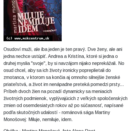
Osudoví muži, ale iba jeden je ten pravý. Dve ženy, ale ani
jedna nechce ustúpiť. Andrea a Kristína, ktoré si jedna o
druhej myslia "svoje", by si navzájom nijako neprekážali. No
osud chcel, aby sa ich životy ironicky popreplietali do
zmotanca, v ktorom sa končia aj omnoho silnejšie ženské
priateľstvá, a život im nenápadne preteká pomedzi prsty...
Príbeh dvoch žien na pozadí dynamicky sa meniacich
životných podmienok, vyplývajúcich z veľkých spoločenských
zmien od osemdesiatych rokov až po súčasnosť, napísané
podľa skutočných udalostí - románová sága Martiny
Monošovej: Miluje, nemiluje, idem.