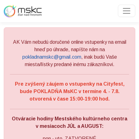
Preskočiť na obsah
Preskočiť na hlavné menu
AK Vám nebudú doručené online vstupenky na email
hneď po úhrade, napíšte nám na
pokladnamskc@gmail.com
, inak budú Vaše
miesta/lístky predané inému zákazníkovi.
Pre zvýšený záujem o vstupenky na Cityfest,
bude POKLADŇA MsKC v termíne 4. - 7.8.
otvorená v čase 15:00-19:00 hod.
Otváracie hodiny Mestského kultúrneho centra
v mesiacoch JÚL a AUGUST:
pon - uto ZATVORENÉ