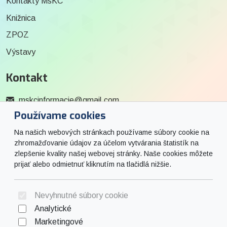
Kontakty MsKC
Knižnica
ZPOZ
Výstavy
Kontakt
mskcinformacie@gmail.com
Používame cookies
0915 727 244
Na našich webových stránkach používame súbory cookie na
Social
zhromažďovanie údajov za účelom vytvárania štatistík na
zlepšenie kvality našej webovej stránky. Naše cookies môžete
prijať alebo odmietnuť kliknutím na tlačidlá nižšie.
Facebook
© 2026 Arrabella s.r.o., mayabella s.r.o., Všetky práva vyhradené.
Nevyhnutné súbory cookie
Analytické
Marketingové