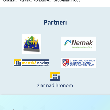
Obálka : Martina Monošová, foto Alena Root
Partneri