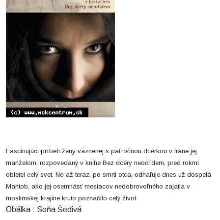
Fascinujúci príbeh ženy väznenej s päťročnou dcérkou v Iráne jej
manželom, rozpovedaný v knihe Bez dcéry neodídem, pred rokmi
obletel celý svet. No až teraz, po smrti otca, odhaľuje dnes už dospelá
Mahtob, ako jej osemnásť mesiacov nedobrovoľného zajatia v
moslimskej krajine kruto poznačilo celý život.
Obálka : Soňa Šedivá