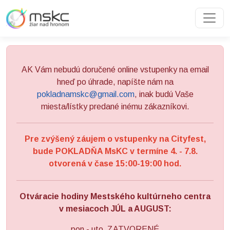
Preskočiť na obsah
Preskočiť na hlavné menu
AK Vám nebudú doručené online vstupenky na email
hneď po úhrade, napíšte nám na
pokladnamskc@gmail.com
, inak budú Vaše
miesta/lístky predané inému zákazníkovi.
Pre zvýšený záujem o vstupenky na Cityfest,
bude POKLADŇA MsKC v termíne 4. - 7.8.
otvorená v čase 15:00-19:00 hod.
Otváracie hodiny Mestského kultúrneho centra
v mesiacoch JÚL a AUGUST:
pon - uto ZATVORENÉ