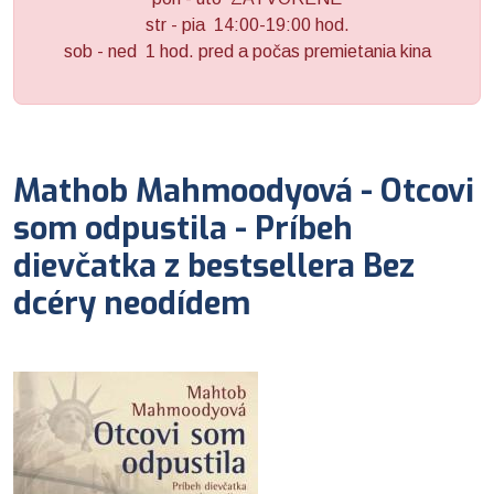
str - pia 14:00-19:00 hod.
sob - ned 1 hod. pred a počas premietania kina
Mathob Mahmoodyová - Otcovi
som odpustila - Príbeh
dievčatka z bestsellera Bez
dcéry neodídem