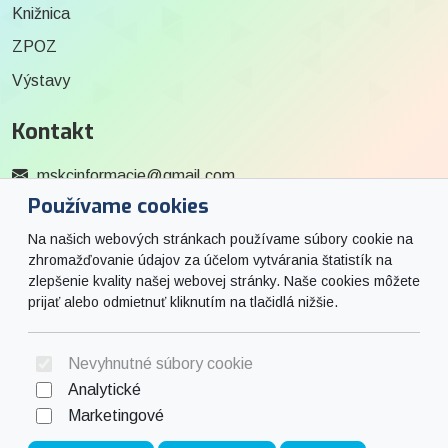
Knižnica
ZPOZ
Výstavy
Kontakt
mskcinformacie@gmail.com
Používame cookies
0915 727 244
Na našich webových stránkach používame súbory cookie na
Social
zhromažďovanie údajov za účelom vytvárania štatistík na
zlepšenie kvality našej webovej stránky. Naše cookies môžete
prijať alebo odmietnuť kliknutím na tlačidlá nižšie.
Facebook
© 2026 Arrabella s.r.o., mayabella s.r.o., Všetky práva vyhradené.
Nevyhnutné súbory cookie
Analytické
Marketingové