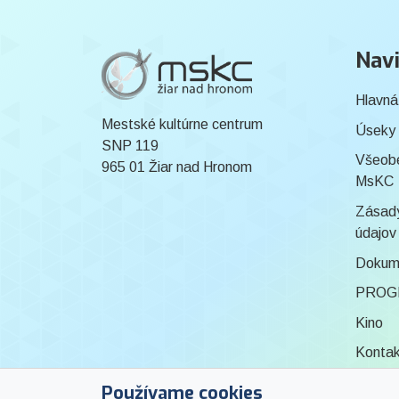
Navi
Hlavná
Mestské kultúrne centrum
Úseky
SNP 119
Všeob
965 01 Žiar nad Hronom
MsKC
Zásady
údajov
Dokum
PROG
Kino
Konta
Knižni
Používame cookies