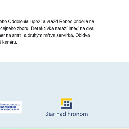
ho Oddelenia lúpeží a vrážd Renée pridelia na
licajného zboru. Detektívka narazí hneď na dva
kmer na smrť, a druhým mŕtva servírka. Obidva
 kariéru.