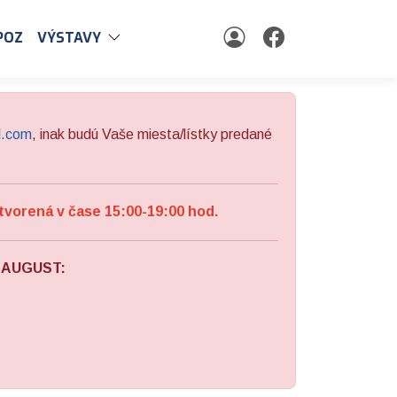
POZ
VÝSTAVY
l.com
, inak budú Vaše miesta/lístky predané
tvorená v čase 15:00-19:00 hod.
a AUGUST: