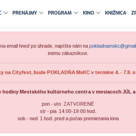
C
PRENÁJMY
PROGRAM
KINO
KNIŽNICA
Z
na email hneď po úhrade, napíšte nám na
pokladnamskc@gmai
inému zákazníkovi.
 na Cityfest, bude POKLADŇA MsKC v termíne 4. - 7.8. o
e hodiny Mestského kultúrneho centra v mesiacoch JÚL 
pon - uto ZATVORENÉ
str - pia 14:00-19:00 hod.
sob - ned 1 hod. pred a počas premietania kina