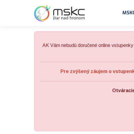
Preskočiť na obsah
Preskočiť na hlavné menu
MSK
AK Vám nebudú doručené online vstupenky 
Pre zvýšený záujem o vstupenky
Otváraci