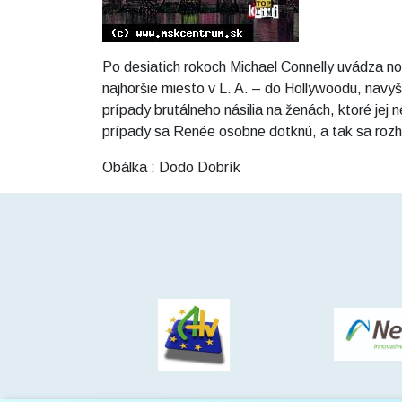
Po desiatich rokoch Michael Connelly uvádza n
najhoršie miesto v L. A. – do Hollywoodu, navy
prípady brutálneho násilia na ženách, ktoré jej
prípady sa Renée osobne dotknú, a tak sa rozho
Obálka : Dodo Dobrík