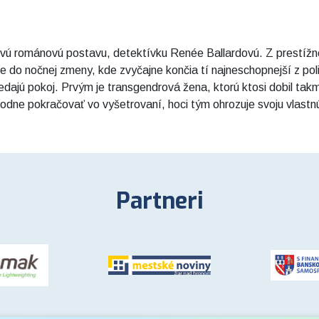
ovú románovú postavu, detektívku Renée Ballardovú. Z prestížne
še do nočnej zmeny, kde zvyčajne končia tí najneschopnejší z po
 nedajú pokoj. Prvým je transgendrová žena, ktorú ktosi dobil ta
dne pokračovať vo vyšetrovaní, hoci tým ohrozuje svoju vlastnú
Partneri