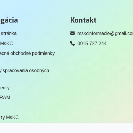
gácia
Kontakt
 stránka
mskcinformacie@gmail.c
 MsKC
0915 727 244
ecné obchodné podmienky
 spracovania osobných
enty
RAM
kty MsKC
ca