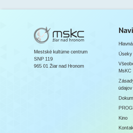
Navi
Hlavná
Mestské kultúrne centrum
Úseky
SNP 119
Všeob
965 01 Žiar nad Hronom
MsKC
Zásady
údajov
Dokum
PROG
Kino
Konta