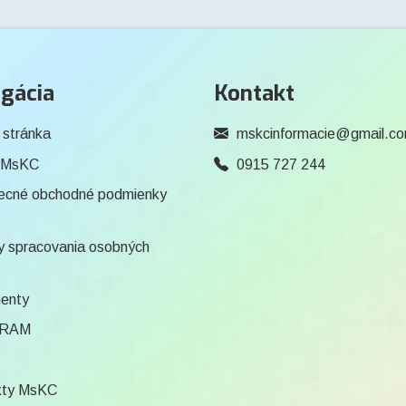
gácia
Kontakt
 stránka
mskcinformacie@gmail.c
 MsKC
0915 727 244
ecné obchodné podmienky
 spracovania osobných
enty
RAM
kty MsKC