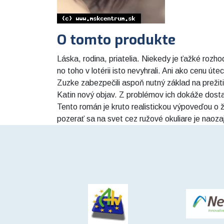
O tomto produkte
Láska, rodina, priatelia. Niekedy je ťažké rozh
no toho v lotérii isto nevyhrali. Ani ako cenu ú
Zuzke zabezpečili aspoň nutný základ na prežiti
Katin nový objav. Z problémov ich dokáže dosta
Tento román je kruto realistickou výpoveďou o 
pozerať sa na svet cez ružové okuliare je naoza