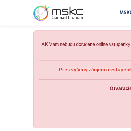
Preskočiť na obsah
Preskočiť na hlavné menu
MSK
AK Vám nebudú doručené online vstupenky 
Pre zvýšený záujem o vstupenky
Otváraci