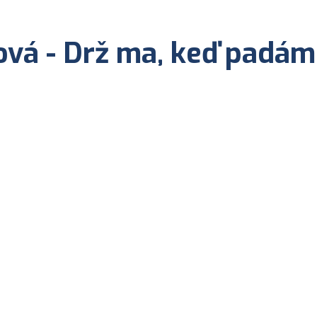
ová - Drž ma, keď padám