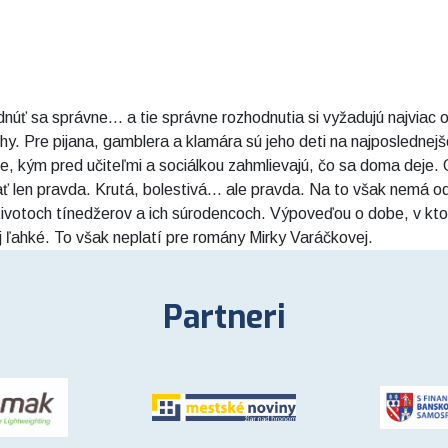
odnúť sa správne... a tie správne rozhodnutia si vyžadujú najvia
techy. Pre pijana, gamblera a klamára sú jeho deti na najposledn
e, kým pred učiteľmi a sociálkou zahmlievajú, čo sa doma deje. 
ť len pravda. Krutá, bolestivá... ale pravda. Na to však nemá 
životoch tínedžerov a ich súrodencoch. Výpoveďou o dobe, v kto
j ľahké. To však neplatí pre romány Mirky Varáčkovej.
Partneri