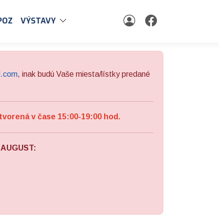
POZ
VÝSTAVY
l.com
, inak budú Vaše miesta/lístky predané
tvorená v čase 15:00-19:00 hod.
a AUGUST: