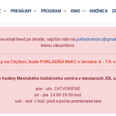
C
PRENÁJMY
PROGRAM
KINO
KNIŽNICA
Z
na email hneď po úhrade, napíšte nám na
pokladnamskc@gmai
inému zákazníkovi.
 na Cityfest, bude POKLADŇA MsKC v termíne 4. - 7.8. o
e hodiny Mestského kultúrneho centra v mesiacoch JÚL 
pon - uto ZATVORENÉ
str - pia 14:00-19:00 hod.
sob - ned 1 hod. pred a počas premietania kina