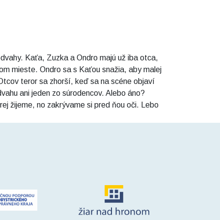
c odvahy. Kaťa, Zuzka a Ondro majú už iba otca,
ejšom mieste. Ondro sa s Kaťou snažia, aby malej
Otcov teror sa zhorší, keď sa na scéne objaví
odvahu ani jeden zo súrodencov. Alebo áno?
rej žijeme, no zakrývame si pred ňou oči. Lebo