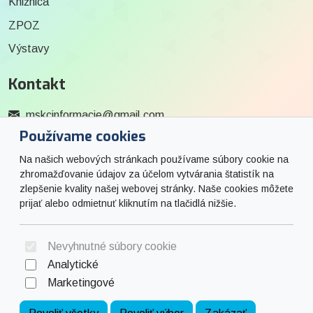
Knižnica
ZPOZ
Výstavy
Kontakt
mskcinformacie@gmail.com
Používame cookies
0915 727 244
Na našich webových stránkach používame súbory cookie na
Social
zhromažďovanie údajov za účelom vytvárania štatistík na
zlepšenie kvality našej webovej stránky. Naše cookies môžete
prijať alebo odmietnuť kliknutím na tlačidlá nižšie.
Facebook
© 2026 Arrabella s.r.o., mayabella s.r.o., Všetky práva vyhradené.
Nevyhnutné súbory cookie
Analytické
Marketingové
Hosting:
- Web: