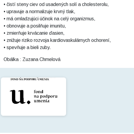
• čistí steny ciev od usadených solí a cholesterolu,
• upravuje a normalizuje krvný tlak,
• má omladzujúci účinok na celý organizmus,
• obnovuje a posilňuje imunitu,
• zmierňuje krvácanie ďasien,
• znižuje riziko rozvoja kardiovaskulárnych ochorení,
• spevňuje a bieli zuby.
Obálka : Zuzana Chmelová