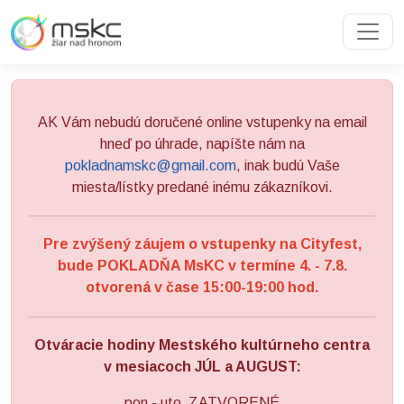
Preskočiť na obsah
Preskočiť na hlavné menu
AK Vám nebudú doručené online vstupenky na email
hneď po úhrade, napíšte nám na
pokladnamskc@gmail.com
, inak budú Vaše
miesta/lístky predané inému zákazníkovi.
Pre zvýšený záujem o vstupenky na Cityfest,
bude POKLADŇA MsKC v termíne 4. - 7.8.
otvorená v čase 15:00-19:00 hod.
Otváracie hodiny Mestského kultúrneho centra
v mesiacoch JÚL a AUGUST:
pon - uto ZATVORENÉ