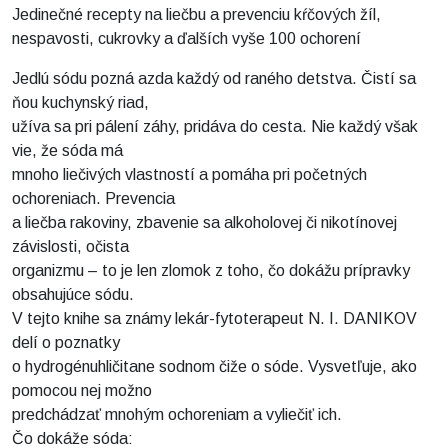
Jedinečné recepty na liečbu a prevenciu kŕčových žíl,
nespavosti, cukrovky a ďalších vyše 100 ochorení
Jedlú sódu pozná azda každý od raného detstva. Čistí sa
ňou kuchynský riad,
užíva sa pri pálení záhy, pridáva do cesta. Nie každý však
vie, že sóda má
mnoho liečivých vlastností a pomáha pri početných
ochoreniach. Prevencia
a liečba rakoviny, zbavenie sa alkoholovej či nikotínovej
závislosti, očista
organizmu – to je len zlomok z toho, čo dokážu prípravky
obsahujúce sódu.
V tejto knihe sa známy lekár-fytoterapeut N. I. DANIKOV
delí o poznatky
o hydrogénuhličitane sodnom čiže o sóde. Vysvetľuje, ako
pomocou nej možno
predchádzať mnohým ochoreniam a vyliečiť ich.
Čo dokáže sóda: