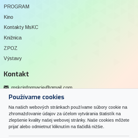
PROGRAM
Kino
Kontakty MsKC
Knižnica
ZPOZ
Výstavy
Kontakt
mskcinformacie@gmail.com
Používame cookies
0915 727 244
Na našich webových stránkach používame súbory cookie na
Social
zhromažďovanie údajov za účelom vytvárania štatistík na
zlepšenie kvality našej webovej stránky. Naše cookies môžete
prijať alebo odmietnuť kliknutím na tlačidlá nižšie.
Facebook