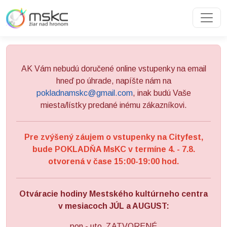
Preskočiť na obsah
Preskočiť na hlavné menu
AK Vám nebudú doručené online vstupenky na email
hneď po úhrade, napíšte nám na
pokladnamskc@gmail.com
, inak budú Vaše
miesta/lístky predané inému zákazníkovi.
Pre zvýšený záujem o vstupenky na Cityfest,
bude POKLADŇA MsKC v termíne 4. - 7.8.
otvorená v čase 15:00-19:00 hod.
Otváracie hodiny Mestského kultúrneho centra
v mesiacoch JÚL a AUGUST:
pon - uto ZATVORENÉ