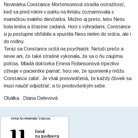
Novinárka Constance Mortensonová stratila ostražitosť,
keď sa pred rokmi v parku na ihrisku zoznamovala s
mamičkou malého dievčatka. Možno aj preto, lebo Ness
bola lesba a šťastne zadaná. Hoci s výhradami, Constance
si ju postupne obľúbila a vpustila Ness nielen do srdca, ale i
do rodiny.
Teraz sa Constance ocitá na psychiatrii. Netuší prečo a
nevie ani, čo také strašné vykonala, že sa o ňu zaujíma
polícia. Mladá doktorka Emma Robinsonová trpezlivo
oživuje v pacientke pamäť, hoci vie, že spomienky môžu
Constance zabiť. Je však presvedčená, že každý človek sa
musí naučiť odpúšťať, a to predovšetkým sebe.
Obálka : Diana Delevová