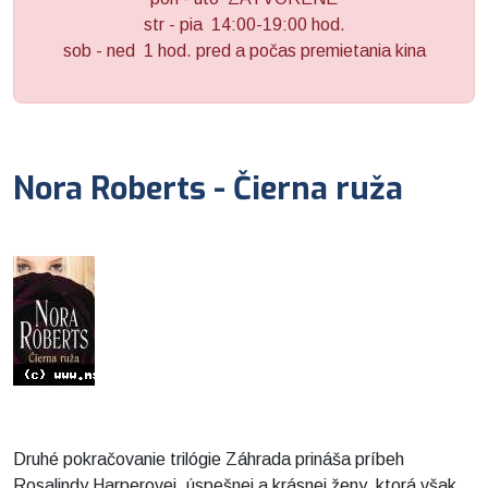
str - pia 14:00-19:00 hod.
sob - ned 1 hod. pred a počas premietania kina
Nora Roberts - Čierna ruža
Druhé pokračovanie trilógie Záhrada prináša príbeh
Rosalindy Harperovej, úspešnej a krásnej ženy, ktorá však