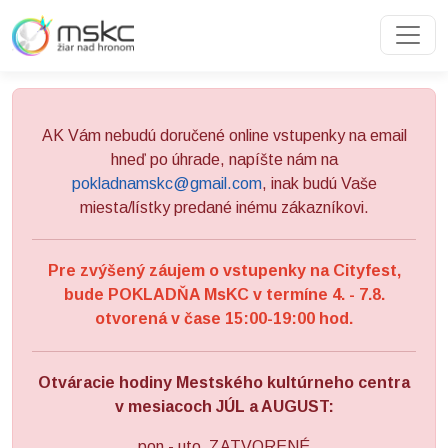
Preskočiť na obsah
Preskočiť na hlavné menu
AK Vám nebudú doručené online vstupenky na email
hneď po úhrade, napíšte nám na
pokladnamskc@gmail.com
, inak budú Vaše
miesta/lístky predané inému zákazníkovi.
Pre zvýšený záujem o vstupenky na Cityfest,
bude POKLADŇA MsKC v termíne 4. - 7.8.
otvorená v čase 15:00-19:00 hod.
Otváracie hodiny Mestského kultúrneho centra
v mesiacoch JÚL a AUGUST:
pon - uto ZATVORENÉ