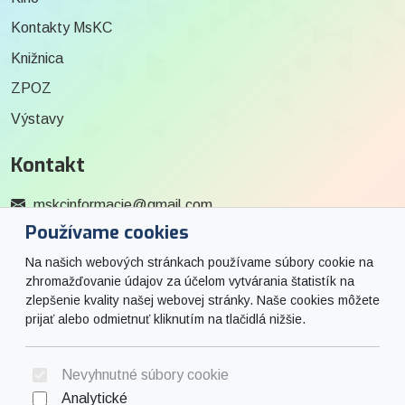
Kontakty MsKC
Knižnica
ZPOZ
Výstavy
Kontakt
mskcinformacie@gmail.com
Používame cookies
0915 727 244
Na našich webových stránkach používame súbory cookie na
Social
zhromažďovanie údajov za účelom vytvárania štatistík na
zlepšenie kvality našej webovej stránky. Naše cookies môžete
prijať alebo odmietnuť kliknutím na tlačidlá nižšie.
Facebook
© 2026 Arrabella s.r.o., mayabella s.r.o., Všetky práva vyhradené.
Nevyhnutné súbory cookie
Analytické