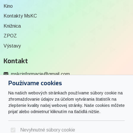
Kino
Kontakty MsKC
Knižnica
ZPOZ
Výstavy
Kontakt
mskcinformacie@gmail.com
Používame cookies
0915 727 244
Na našich webových stránkach používame súbory cookie na
Social
zhromažďovanie údajov za účelom vytvárania štatistík na
zlepšenie kvality našej webovej stránky. Naše cookies môžete
prijať alebo odmietnuť kliknutím na tlačidlá nižšie.
Facebook
© 2026 Arrabella s.r.o., mayabella s.r.o., Všetky práva vyhradené.
Nevyhnutné súbory cookie