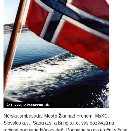
Nórska ambasáda, Mesto Žiar nad Hronom, MsKC,
Slovalco a.s., Sapa a.s. a Bring s.r.o. vás pozývajú na
rodinné podujatie Nórsky deň. Podujatie sa uskutoční v čase