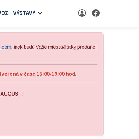
POZ
VÝSTAVY
l.com
, inak budú Vaše miesta/lístky predané
tvorená v čase 15:00-19:00 hod.
a AUGUST: