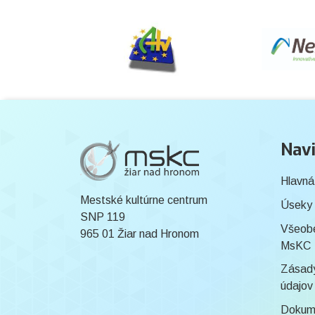
Navi
Hlavná
Mestské kultúrne centrum
Úseky
SNP 119
Všeob
965 01 Žiar nad Hronom
MsKC
Zásady
údajov
Dokum