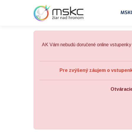
Preskočiť na obsah
Preskočiť na hlavné menu
MSK
AK Vám nebudú doručené online vstupenky 
Pre zvýšený záujem o vstupenky
Otváraci