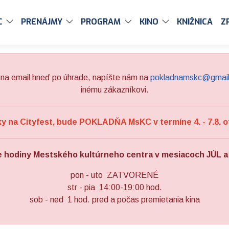
C
PRENÁJMY
PROGRAM
KINO
KNIŽNICA
Z
na email hneď po úhrade, napíšte nám na
pokladnamskc@gmai
inému zákazníkovi.
 na Cityfest, bude POKLADŇA MsKC v termíne 4. - 7.8. o
e hodiny Mestského kultúrneho centra v mesiacoch JÚL 
pon - uto ZATVORENÉ
str - pia 14:00-19:00 hod.
sob - ned 1 hod. pred a počas premietania kina