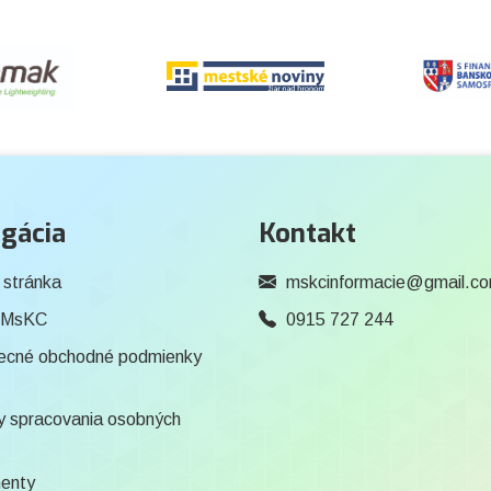
gácia
Kontakt
 stránka
mskcinformacie@gmail.c
 MsKC
0915 727 244
ecné obchodné podmienky
 spracovania osobných
enty