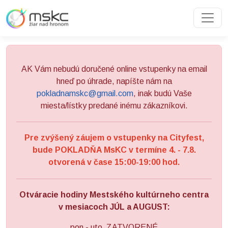
Preskočiť na obsah
Preskočiť na hlavné menu
AK Vám nebudú doručené online vstupenky na email
hneď po úhrade, napíšte nám na
pokladnamskc@gmail.com
, inak budú Vaše
miesta/lístky predané inému zákazníkovi.
Pre zvýšený záujem o vstupenky na Cityfest,
bude POKLADŇA MsKC v termíne 4. - 7.8.
otvorená v čase 15:00-19:00 hod.
Otváracie hodiny Mestského kultúrneho centra
v mesiacoch JÚL a AUGUST:
pon - uto ZATVORENÉ