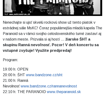
Nenechajte si ujsť skvelú rockovú show už tento piatok v
estrádnej sále MsKC! Čoraz populárnejšia mladá kapela The
Paranoid sa v rámci svojho celoslovenského turné zastaví aj
v našom meste. Prizvala si aj hostí ...
žiarske
ŠHT a
skupinu Ranná nevoľnosť. Pozor! V deň koncertu sa
vstupné zvyšuje! Využite predpredaj!
Program:
19:00 h: OPEN
20:00 h: ŠHT
www.bandzone.cz/sht
21:00 h: Ranná
Nevolnosť
www.bandzone.cz/rannanevolnost
22:10 h: THE PARANOID
www.theparanoid.sk