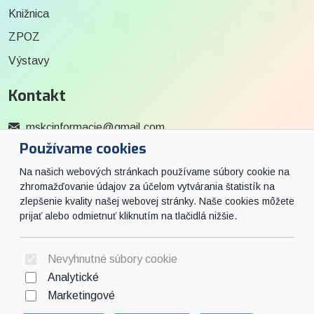
Knižnica
ZPOZ
Výstavy
Kontakt
mskcinformacie@gmail.com
Používame cookies
0915 727 244
Na našich webových stránkach používame súbory cookie na
Social
zhromažďovanie údajov za účelom vytvárania štatistík na
zlepšenie kvality našej webovej stránky. Naše cookies môžete
prijať alebo odmietnuť kliknutím na tlačidlá nižšie.
Facebook
© 2026 Arrabella s.r.o., mayabella s.r.o., Všetky práva vyhradené.
Nevyhnutné súbory cookie
Analytické
Marketingové