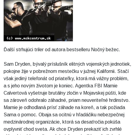
Ďalší strhujúci triler od autora bestselleru Nočný bežec.
Sam Dryden, bývalý príslušník elitných vojenských jednotiek,
pokojne žije v pobrežnom mestečku v južnej Kalifornii. Stačí
však jediný telefonát od priateľky, ktorá má vážny problém,
a s jeho novým životom je koniec. Agentka FBI Marnie
Calvertová vyšetruje brutálny zločin v Mojavskej púšti, kde
sa zároveň odohralo záhadné, priam neuveriteľné hrdinstvo.
Marnie je odhodlaná prísť záhade na koreň, a tak požiada
Sama o pomoc. Obaja sa ocitnú v hľadáčiku nebezpečnej
medzinárodnej organizácie, ktorá sa desaťročia pokúša
ovplyvniť chod sveta. Ak chce Dryden prekaziť ich zvrhlé