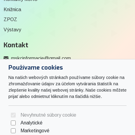
Knižnica
ZPOZ
Výstavy
Kontakt
mskcinformacie@gmail.com
Používame cookies
0915 727 244
Na našich webových stránkach používame súbory cookie na
Social
zhromažďovanie údajov za účelom vytvárania štatistík na
zlepšenie kvality našej webovej stránky. Naše cookies môžete
prijať alebo odmietnuť kliknutím na tlačidlá nižšie.
Facebook
© 2026 Arrabella s.r.o., mayabella s.r.o., Všetky práva vyhradené.
Nevyhnutné súbory cookie
Analytické
Marketingové