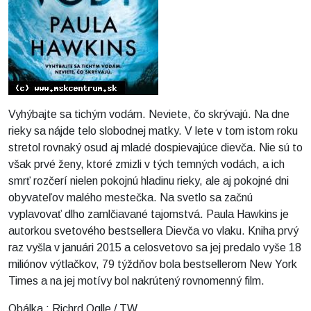
Vyhýbajte sa tichým vodám. Neviete, čo skrývajú. Na dne
rieky sa nájde telo slobodnej matky. V lete v tom istom roku
stretol rovnaký osud aj mladé dospievajúce dievča. Nie sú to
však prvé ženy, ktoré zmizli v tých temných vodách, a ich
smrť rozčerí nielen pokojnú hladinu rieky, ale aj pokojné dni
obyvateľov malého mestečka. Na svetlo sa začnú
vyplavovať dlho zamlčiavané tajomstvá. Paula Hawkins je
autorkou svetového bestsellera Dievča vo vlaku. Kniha prvý
raz vyšla v januári 2015 a celosvetovo sa jej predalo vyše 18
miliónov výtlačkov, 79 týždňov bola bestsellerom New York
Times a na jej motívy bol nakrútený rovnomenný film.
Obálka : Richrd Oglle / TW