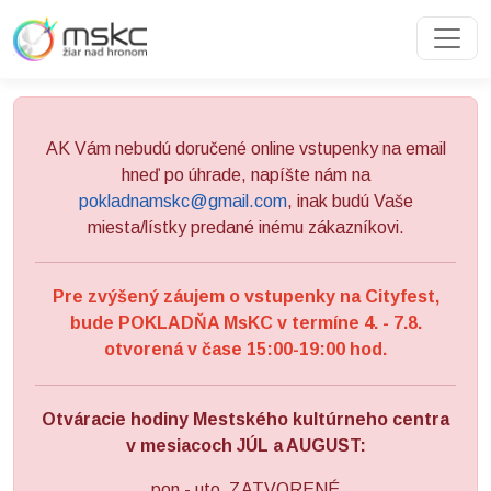
Preskočiť na obsah
Preskočiť na hlavné menu
AK Vám nebudú doručené online vstupenky na email
hneď po úhrade, napíšte nám na
pokladnamskc@gmail.com
, inak budú Vaše
miesta/lístky predané inému zákazníkovi.
Pre zvýšený záujem o vstupenky na Cityfest,
bude POKLADŇA MsKC v termíne 4. - 7.8.
otvorená v čase 15:00-19:00 hod.
Otváracie hodiny Mestského kultúrneho centra
v mesiacoch JÚL a AUGUST:
pon - uto ZATVORENÉ