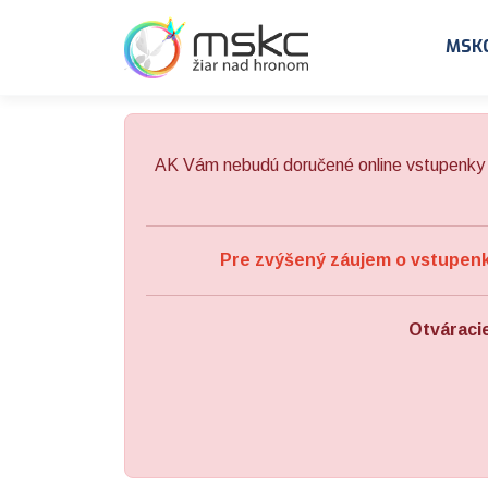
Preskočiť na obsah
Preskočiť na hlavné menu
MSK
AK Vám nebudú doručené online vstupenky 
Pre zvýšený záujem o vstupenky
Otváraci