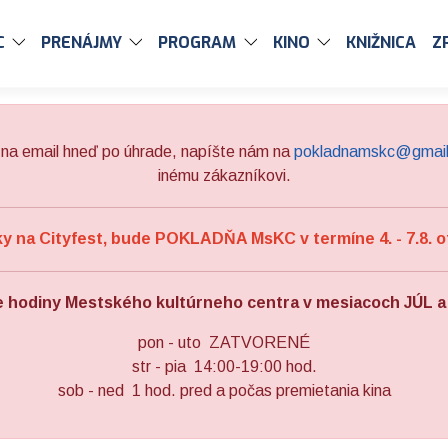
C
PRENÁJMY
PROGRAM
KINO
KNIŽNICA
Z
na email hneď po úhrade, napíšte nám na
pokladnamskc@gmai
inému zákazníkovi.
 na Cityfest, bude POKLADŇA MsKC v termíne 4. - 7.8. o
e hodiny Mestského kultúrneho centra v mesiacoch JÚL 
pon - uto ZATVORENÉ
str - pia 14:00-19:00 hod.
sob - ned 1 hod. pred a počas premietania kina