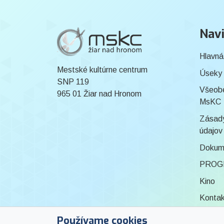
Navi
Hlavná
Mestské kultúrne centrum
Úseky
SNP 119
Všeob
965 01 Žiar nad Hronom
MsKC
Zásady
údajov
Dokum
PROG
Kino
Konta
Knižni
Používame cookies