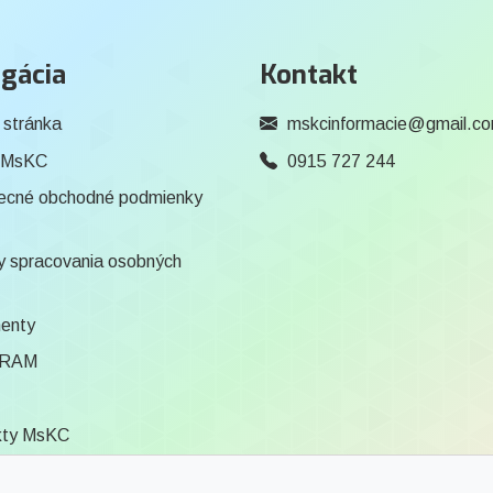
gácia
Kontakt
 stránka
mskcinformacie@gmail.c
 MsKC
0915 727 244
ecné obchodné podmienky
 spracovania osobných
enty
RAM
kty MsKC
ca