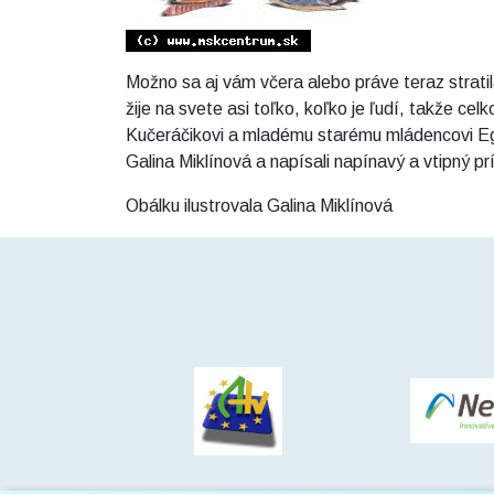
Možno sa aj vám včera alebo práve teraz strati
žije na svete asi toľko, koľko je ľudí, takže c
Kučeráčikovi a mladému starému mládencovi Ego
Galina Miklínová a napísali napínavý a vtipný p
Obálku ilustrovala Galina Miklínová