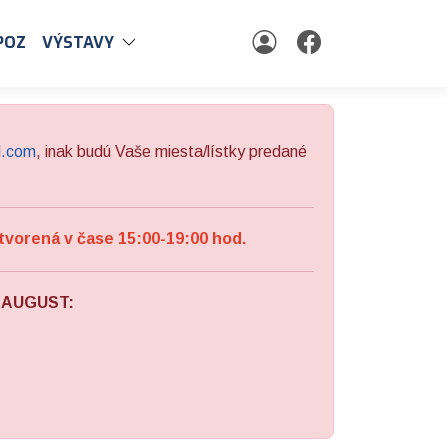
POZ
VÝSTAVY
l.com
, inak budú Vaše miesta/lístky predané
tvorená v čase 15:00-19:00 hod.
a AUGUST: