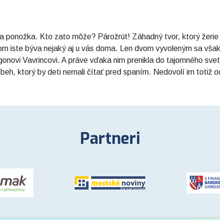
la ponožka. Kto zato môže? Párožrút! Záhadný tvor, ktorý žerie 
elkom iste býva nejaký aj u vás doma. Len dvom vyvoleným sa však
novi Vavrincovi. A práve vďaka nim prenikla do tajomného svet
ríbeh, ktorý by deti nemali čítať pred spaním. Nedovolí im totiž 
Partneri