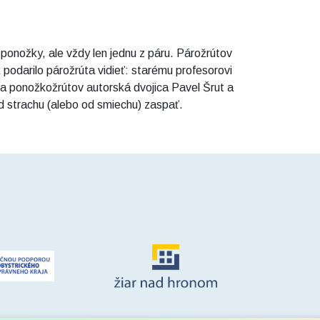
ponožky, ale vždy len jednu z páru. Párožrútov
 podarilo párožrúta vidieť: starému profesorovi
a ponožkožrútov autorská dvojica Pavel Šrut a
od strachu (alebo od smiechu) zaspať.