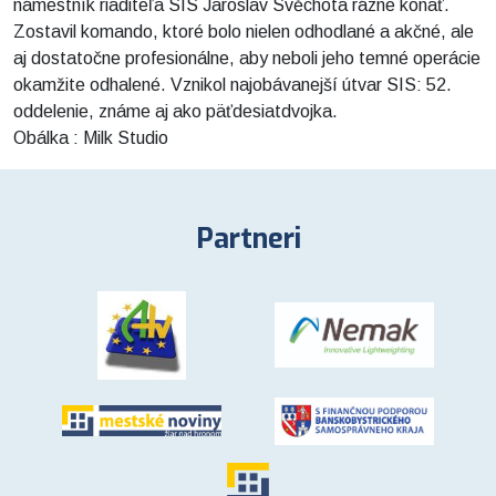
námestník riaditeľa SIS Jaroslav Svěchota rázne konať.
Zostavil komando, ktoré bolo nielen odhodlané a akčné, ale
aj dostatočne profesionálne, aby neboli jeho temné operácie
okamžite odhalené. Vznikol najobávanejší útvar SIS: 52.
oddelenie, známe aj ako päťdesiatdvojka.
Obálka : Milk Studio
Partneri