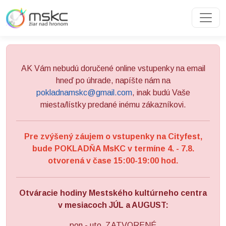
Preskočiť na obsah
Preskočiť na hlavné menu
AK Vám nebudú doručené online vstupenky na email
hneď po úhrade, napíšte nám na
pokladnamskc@gmail.com
, inak budú Vaše
miesta/lístky predané inému zákazníkovi.
Pre zvýšený záujem o vstupenky na Cityfest,
bude POKLADŇA MsKC v termíne 4. - 7.8.
otvorená v čase 15:00-19:00 hod.
Otváracie hodiny Mestského kultúrneho centra
v mesiacoch JÚL a AUGUST:
pon - uto ZATVORENÉ