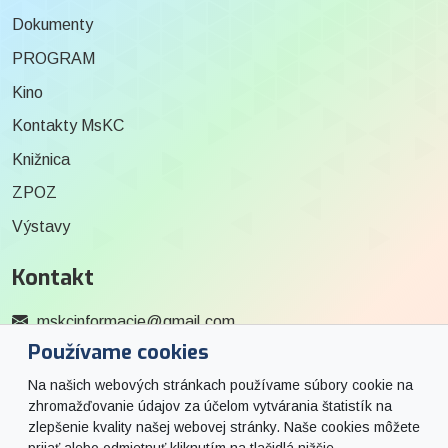
Dokumenty
PROGRAM
Kino
Kontakty MsKC
Knižnica
ZPOZ
Výstavy
Kontakt
mskcinformacie@gmail.com
Používame cookies
0915 727 244
Na našich webových stránkach používame súbory cookie na
Social
zhromažďovanie údajov za účelom vytvárania štatistík na
zlepšenie kvality našej webovej stránky. Naše cookies môžete
prijať alebo odmietnuť kliknutím na tlačidlá nižšie.