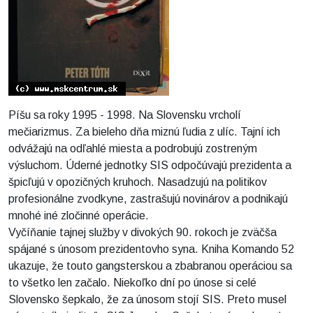
Píšu sa roky 1995 - 1998. Na Slovensku vrcholí
mečiarizmus. Za bieleho dňa miznú ľudia z ulíc. Tajní ich
odvážajú na odľahlé miesta a podrobujú zostreným
výsluchom. Úderné jednotky SIS odpočúvajú prezidenta a
špicľujú v opozičných kruhoch. Nasadzujú na politikov
profesionálne zvodkyne, zastrašujú novinárov a podnikajú
mnohé iné zločinné operácie.
Vyčíňanie tajnej služby v divokých 90. rokoch je zväčša
spájané s únosom prezidentovho syna. Kniha Komando 52
ukazuje, že touto gangsterskou a zbabranou operáciou sa
to všetko len začalo. Niekoľko dní po únose si celé
Slovensko šepkalo, že za únosom stojí SIS. Preto musel