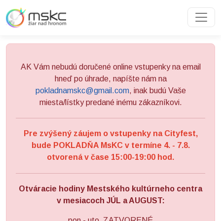
Preskočiť na obsah
Preskočiť na hlavné menu
AK Vám nebudú doručené online vstupenky na email
hneď po úhrade, napíšte nám na
pokladnamskc@gmail.com
, inak budú Vaše
miesta/lístky predané inému zákazníkovi.
Pre zvýšený záujem o vstupenky na Cityfest,
bude POKLADŇA MsKC v termíne 4. - 7.8.
otvorená v čase 15:00-19:00 hod.
Otváracie hodiny Mestského kultúrneho centra
v mesiacoch JÚL a AUGUST:
pon - uto ZATVORENÉ