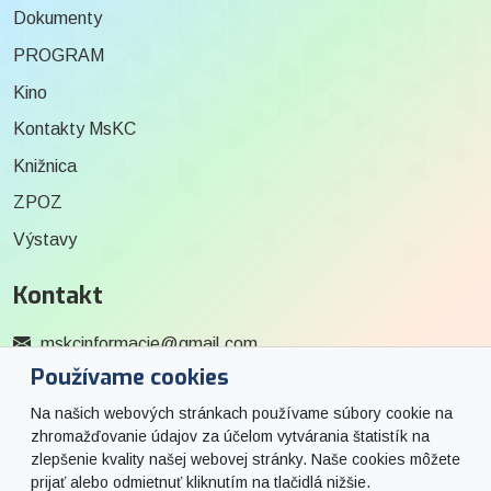
Dokumenty
PROGRAM
Kino
Kontakty MsKC
Knižnica
ZPOZ
Výstavy
Kontakt
mskcinformacie@gmail.com
Používame cookies
0915 727 244
Na našich webových stránkach používame súbory cookie na
Social
zhromažďovanie údajov za účelom vytvárania štatistík na
zlepšenie kvality našej webovej stránky. Naše cookies môžete
prijať alebo odmietnuť kliknutím na tlačidlá nižšie.
Facebook