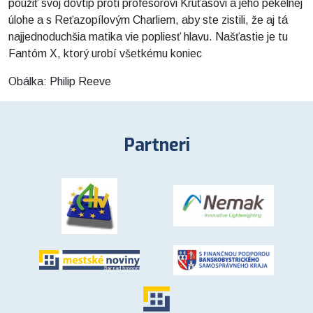
použiť svoj dôvtip proti profesorovi Kruťasovi a jeho pekelnej
úlohe a s Reťazopílovým Charliem, aby ste zistili, že aj tá
najjednoduchšia matika vie popliesť hlavu. Našťastie je tu
Fantóm X, ktorý urobí všetkému koniec
Obálka: Philip Reeve
Partneri