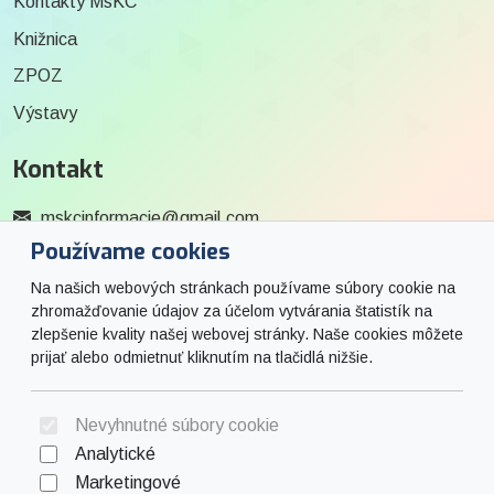
Kontakty MsKC
Knižnica
ZPOZ
Výstavy
Kontakt
mskcinformacie@gmail.com
Používame cookies
0915 727 244
Na našich webových stránkach používame súbory cookie na
Social
zhromažďovanie údajov za účelom vytvárania štatistík na
zlepšenie kvality našej webovej stránky. Naše cookies môžete
prijať alebo odmietnuť kliknutím na tlačidlá nižšie.
Facebook
© 2026 Arrabella s.r.o., mayabella s.r.o., Všetky práva vyhradené.
Nevyhnutné súbory cookie
Analytické
Marketingové