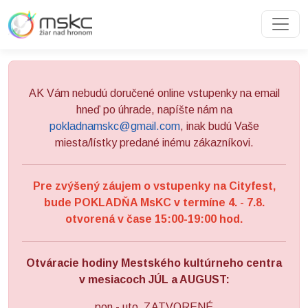
Preskočiť na obsah
Preskočiť na hlavné menu
AK Vám nebudú doručené online vstupenky na email
hneď po úhrade, napíšte nám na
pokladnamskc@gmail.com
, inak budú Vaše
miesta/lístky predané inému zákazníkovi.
Pre zvýšený záujem o vstupenky na Cityfest,
bude POKLADŇA MsKC v termíne 4. - 7.8.
otvorená v čase 15:00-19:00 hod.
Otváracie hodiny Mestského kultúrneho centra
v mesiacoch JÚL a AUGUST:
pon - uto ZATVORENÉ