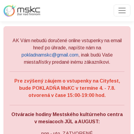
Preskočiť na obsah
Preskočiť na hlavné menu
AK Vám nebudú doručené online vstupenky na email
hneď po úhrade, napíšte nám na
pokladnamskc@gmail.com
, inak budú Vaše
miesta/lístky predané inému zákazníkovi.
Pre zvýšený záujem o vstupenky na Cityfest,
bude POKLADŇA MsKC v termíne 4. - 7.8.
otvorená v čase 15:00-19:00 hod.
Otváracie hodiny Mestského kultúrneho centra
v mesiacoch JÚL a AUGUST:
pon - uto ZATVORENÉ