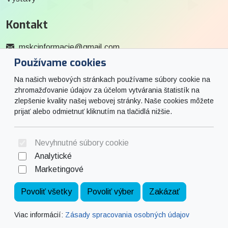
Kontakt
mskcinformacie@gmail.com
Používame cookies
0915 727 244
Na našich webových stránkach používame súbory cookie na
Social
zhromažďovanie údajov za účelom vytvárania štatistík na
zlepšenie kvality našej webovej stránky. Naše cookies môžete
prijať alebo odmietnuť kliknutím na tlačidlá nižšie.
Facebook
© 2026 Arrabella s.r.o., mayabella s.r.o., Všetky práva vyhradené.
Nevyhnutné súbory cookie
Analytické
Marketingové
Hosting:
- Web:
Povoliť všetky
Povoliť výber
Zakázať
Viac informácií:
Zásady spracovania osobných údajov