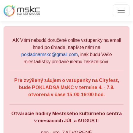
Preskočiť na obsah
Preskočiť na hlavné menu
AK Vám nebudú doručené online vstupenky na email
hneď po úhrade, napíšte nám na
pokladnamskc@gmail.com
, inak budú Vaše
miesta/lístky predané inému zákazníkovi.
Pre zvýšený záujem o vstupenky na Cityfest,
bude POKLADŇA MsKC v termíne 4. - 7.8.
otvorená v čase 15:00-19:00 hod.
Otváracie hodiny Mestského kultúrneho centra
v mesiacoch JÚL a AUGUST:
pon - uto ZATVORENÉ