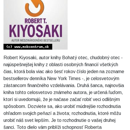
Robert Kiyosaki, autor knihy Bohatý otec, chudobný otec -
najúspešnejšej knihy z oblasti osobných financií všetkých
čias, ktorá bola viac ako šesť rokov číslo jeden na zozname
bestsellerov denníka New York Times -, je celosvetovým
zástancom finančného vzdelávania. Druhá šanca, najnovšia
kniha tohto celosvetovo známeho autora, je určená ľuďom,
ktorí si uvedomujú, že je načase začať robiť veci odlišným
spôsobom. Dozviete sa, ako urobiť múdrejšie rozhodnutia
ohľadom svojich peňazí a života; rozhodnutia, ktoré môžu
urobiť náš svet lepším. Je to rozhodnutie o vašej druhej
šanci. Toto dielo vám priblíži schopnosť Roberta