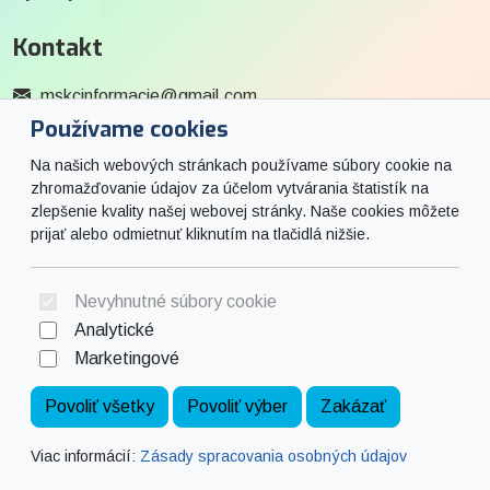
Kontakt
mskcinformacie@gmail.com
Používame cookies
0915 727 244
Na našich webových stránkach používame súbory cookie na
Social
zhromažďovanie údajov za účelom vytvárania štatistík na
zlepšenie kvality našej webovej stránky. Naše cookies môžete
prijať alebo odmietnuť kliknutím na tlačidlá nižšie.
Facebook
© 2026 Arrabella s.r.o., mayabella s.r.o., Všetky práva vyhradené.
Nevyhnutné súbory cookie
Analytické
Marketingové
Hosting:
- Web:
Povoliť všetky
Povoliť výber
Zakázať
Viac informácií:
Zásady spracovania osobných údajov