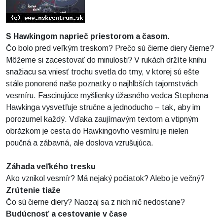
S Hawkingom naprieč priestorom a časom.
Čo bolo pred veľkým treskom? Prečo sú čierne diery čierne?
Môžeme si zacestovať do minulosti? V rukách držíte knihu
snažiacu sa vniesť trochu svetla do tmy, v ktorej sú ešte
stále ponorené naše poznatky o najhlbších tajomstvách
vesmíru. Fascinujúce myšlienky úžasného vedca Stephena
Hawkinga vysvetľuje stručne a jednoducho – tak, aby im
porozumel každý. Vďaka zaujímavým textom a vtipným
obrázkom je cesta do Hawkingovho vesmíru je nielen
poučná a zábavná, ale doslova vzrušujúca.
Záhada veľkého tresku
Ako vznikol vesmír? Má nejaký počiatok? Alebo je večný?
Zrútenie tiaže
Čo sú čierne diery? Naozaj sa z nich nič nedostane?
Budúcnosť a cestovanie v čase