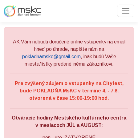
Preskočiť na obsah
Preskočiť na hlavné menu
AK Vám nebudú doručené online vstupenky na email
hneď po úhrade, napíšte nám na
pokladnamskc@gmail.com
, inak budú Vaše
miesta/lístky predané inému zákazníkovi.
Pre zvýšený záujem o vstupenky na Cityfest,
bude POKLADŇA MsKC v termíne 4. - 7.8.
otvorená v čase 15:00-19:00 hod.
Otváracie hodiny Mestského kultúrneho centra
v mesiacoch JÚL a AUGUST:
pon - uto ZATVORENÉ