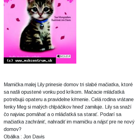
Mamička malej Lily prinesie domov tri slabé mačiatka, ktoré
sa našli opustené vonku pod kríkom. Mačacie mláďatká
potrebujú opateru a pravidelne kŕmenie. Celá rodina vrátane
fenky Meg si malých chlpáčikov hneď zamiluje. Lily sa snaží
čo najviac pomáhať a o mláďatká sa starať. Podarí sa
mačiatka zachrániť, nahradiť im mamičku a nájsť pre ne nový
domov?
Obálka : Jon Davis