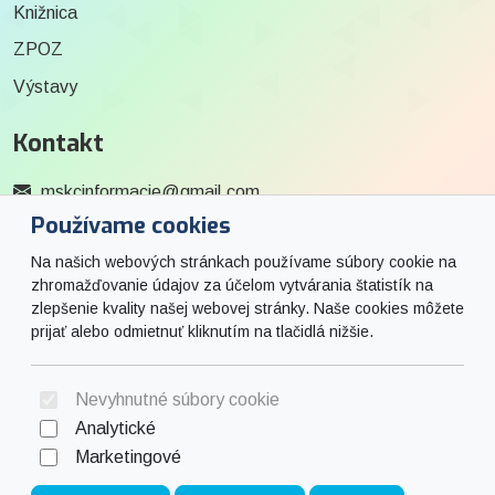
Knižnica
ZPOZ
Výstavy
Kontakt
mskcinformacie@gmail.com
Používame cookies
0915 727 244
Na našich webových stránkach používame súbory cookie na
Social
zhromažďovanie údajov za účelom vytvárania štatistík na
zlepšenie kvality našej webovej stránky. Naše cookies môžete
prijať alebo odmietnuť kliknutím na tlačidlá nižšie.
Facebook
© 2026 Arrabella s.r.o., mayabella s.r.o., Všetky práva vyhradené.
Nevyhnutné súbory cookie
Analytické
Marketingové