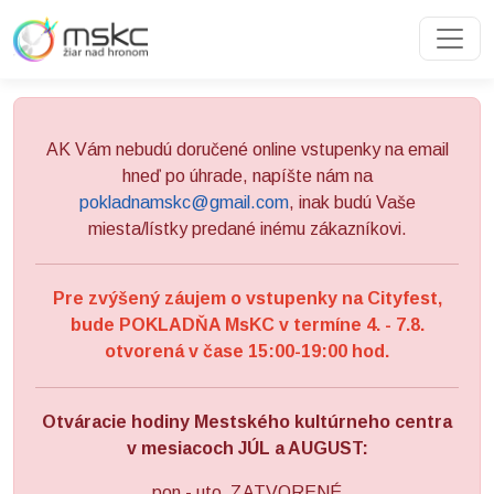
Preskočiť na obsah
Preskočiť na hlavné menu
AK Vám nebudú doručené online vstupenky na email
hneď po úhrade, napíšte nám na
pokladnamskc@gmail.com
, inak budú Vaše
miesta/lístky predané inému zákazníkovi.
Pre zvýšený záujem o vstupenky na Cityfest,
bude POKLADŇA MsKC v termíne 4. - 7.8.
otvorená v čase 15:00-19:00 hod.
Otváracie hodiny Mestského kultúrneho centra
v mesiacoch JÚL a AUGUST:
pon - uto ZATVORENÉ