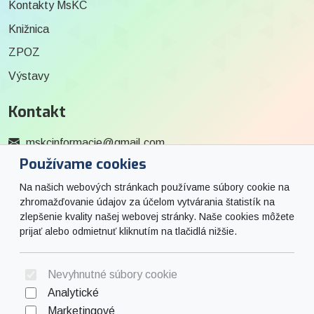
Kontakty MsKC
Knižnica
ZPOZ
Výstavy
Kontakt
mskcinformacie@gmail.com
Používame cookies
0915 727 244
Na našich webových stránkach používame súbory cookie na
Social
zhromažďovanie údajov za účelom vytvárania štatistík na
zlepšenie kvality našej webovej stránky. Naše cookies môžete
prijať alebo odmietnuť kliknutím na tlačidlá nižšie.
Facebook
© 2026 Arrabella s.r.o., mayabella s.r.o., Všetky práva vyhradené.
Nevyhnutné súbory cookie
Analytické
Marketingové