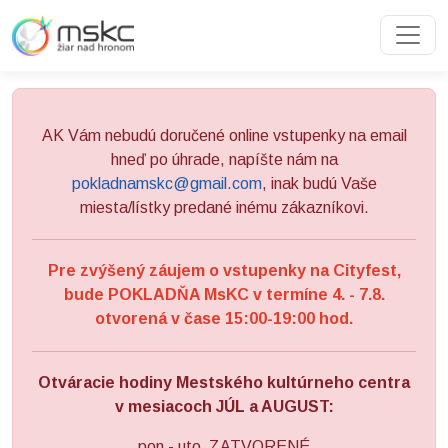
Preskočiť na obsah
Preskočiť na hlavné menu
AK Vám nebudú doručené online vstupenky na email
hneď po úhrade, napíšte nám na
pokladnamskc@gmail.com
, inak budú Vaše
miesta/lístky predané inému zákazníkovi.
Pre zvýšený záujem o vstupenky na Cityfest,
bude POKLADŇA MsKC v termíne 4. - 7.8.
otvorená v čase 15:00-19:00 hod.
Otváracie hodiny Mestského kultúrneho centra
v mesiacoch JÚL a AUGUST:
pon - uto ZATVORENÉ