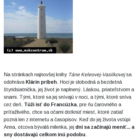
Na stránkach najnovšej knihy
Táne Keleovej-Vasilkovej
sa
odohráva
Klárin príbeh
. Hoci je slobodná a bezdetná
štyridsiatnička, jej život je naplnený. Láskou, priateľstvom a
snami. Tými, ktoré sa jej snívajú v noci, a tými, ktoré sníva
cez deň.
Túži ísť do Francúzka
, pre ňu čarovného a
príťažlivého, chce sa očami dotknúť miest, ktoré zatiaľ
pozná len z internetu a časopisov. Keď do jej života vstúpi
Anna, otcova bývalá milenka, jej
dni sa začínajú meniť... a
sny dostávajú celkom inú podobu
.