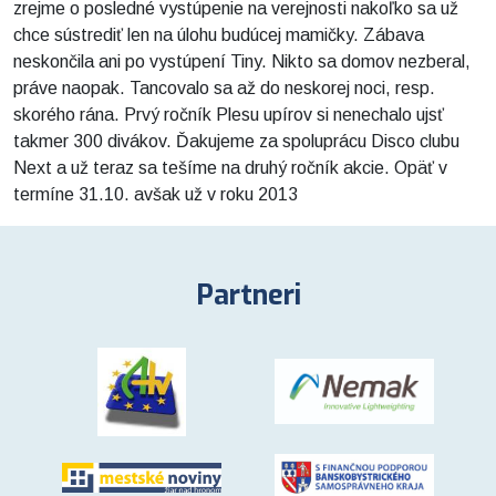
zrejme o posledné vystúpenie na verejnosti nakoľko sa už
chce sústrediť len na úlohu budúcej mamičky. Zábava
neskončila ani po vystúpení Tiny. Nikto sa domov nezberal,
práve naopak. Tancovalo sa až do neskorej noci, resp.
skorého rána. Prvý ročník Plesu upírov si nenechalo ujsť
takmer 300 divákov. Ďakujeme za spoluprácu Disco clubu
Next a už teraz sa tešíme na druhý ročník akcie. Opäť v
termíne 31.10. avšak už v roku 2013
Partneri