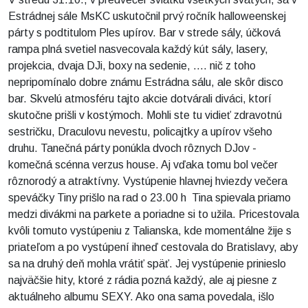
Estrádnej sále MsKC uskutočnil prvý ročník halloweenskej
párty s podtitulom Ples upírov. Bar v strede sály, účková
rampa plná svetiel nasvecovala každý kút sály, lasery,
projekcia, dvaja DJi, boxy na sedenie, .... nič z toho
nepripomínalo dobre známu Estrádna sálu, ale skôr disco
bar. Skvelú atmosféru tajto akcie dotvárali diváci, ktorí
skutočne prišli v kostýmoch. Mohli ste tu vidieť zdravotnú
sestričku, Draculovu nevestu, policajtky a upírov všeho
druhu. Tanečná párty ponúkla dvoch rôznych DJov -
komečná scénna verzus house. Aj vďaka tomu bol večer
rôznorodý a atraktívny. Vystúpenie hlavnej hviezdy večera
speváčky Tiny prišlo na rad o 23.00 h Tina spievala priamo
medzi divákmi na parkete a poriadne si to užila. Pricestovala
kvôli tomuto vystúpeniu z Talianska, kde momentálne žije s
priateľom a po vystúpení ihneď cestovala do Bratislavy, aby
sa na druhý deň mohla vrátiť späť. Jej vystúpenie prinieslo
najväčšie hity, ktoré z rádia pozná každý, ale aj piesne z
aktuálneho albumu SEXY. Ako ona sama povedala, išlo