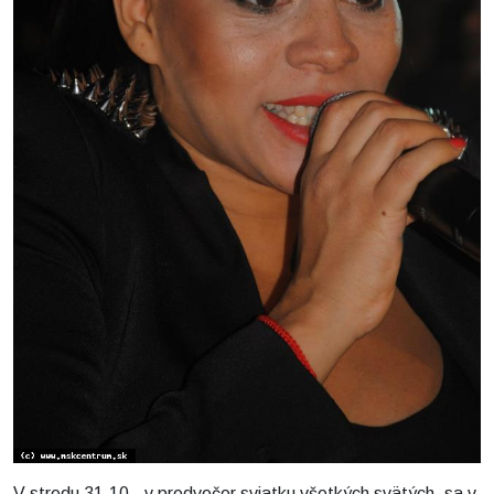
V stredu 31.10., v predvečer sviatku všetkých svätých, sa v