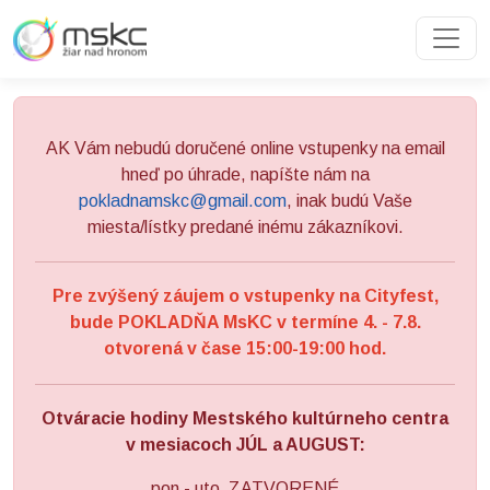
Preskočiť na obsah
Preskočiť na hlavné menu
AK Vám nebudú doručené online vstupenky na email
hneď po úhrade, napíšte nám na
pokladnamskc@gmail.com
, inak budú Vaše
miesta/lístky predané inému zákazníkovi.
Pre zvýšený záujem o vstupenky na Cityfest,
bude POKLADŇA MsKC v termíne 4. - 7.8.
otvorená v čase 15:00-19:00 hod.
Otváracie hodiny Mestského kultúrneho centra
v mesiacoch JÚL a AUGUST:
pon - uto ZATVORENÉ