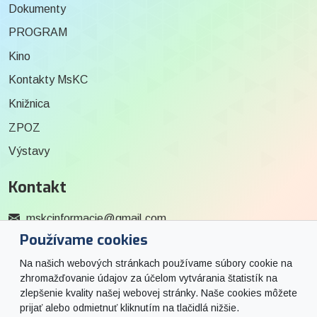
Dokumenty
PROGRAM
Kino
Kontakty MsKC
Knižnica
ZPOZ
Výstavy
Kontakt
mskcinformacie@gmail.com
Používame cookies
0915 727 244
Na našich webových stránkach používame súbory cookie na
Social
zhromažďovanie údajov za účelom vytvárania štatistík na
zlepšenie kvality našej webovej stránky. Naše cookies môžete
prijať alebo odmietnuť kliknutím na tlačidlá nižšie.
Facebook