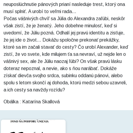
neuposlúchnutie pánových prianí nasleduje trest, ktorý ona
musí splniť. A urobí to veľmi rada...
Počas vášnivých chvíľ sa Júlia do Alexandra zaľúbi, neskôr
však zistí, že je ženatý. Jeho dobehne minulosť, keď si
uvedomí, že Júliu pozná. Odhalí jej pravú identitu a zisťuje,
že jej ide o život... Dokážu spoločne prekonať prekážky,
ktoré sa im začali stavať do cesty? Čo urobí Alexander, keď
zistí, že vo svete, kde milujem ťa sa nevraví, už nejde len o
vášnivý sex, ale že Júliu naozaj ľúbi? On však pravú lásku
doteraz nepoznal, a nevie, ako s ňou narábať. Dokáže
získať dievča svojho srdca, subinku oddanú pánovi, alebo
spolu s letom skončí aj dohoda, ktorú medzi sebou uzavreli,
a ich cesty sa navždy rozídu?
Obálka : Katarína Skallová