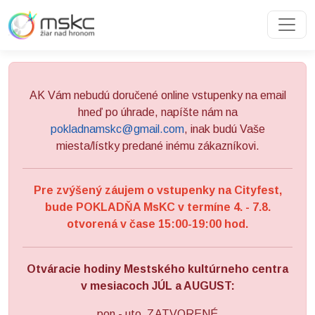
Preskočiť na obsah
Preskočiť na hlavné menu
AK Vám nebudú doručené online vstupenky na email
hneď po úhrade, napíšte nám na
pokladnamskc@gmail.com
, inak budú Vaše
miesta/lístky predané inému zákazníkovi.
Pre zvýšený záujem o vstupenky na Cityfest,
bude POKLADŇA MsKC v termíne 4. - 7.8.
otvorená v čase 15:00-19:00 hod.
Otváracie hodiny Mestského kultúrneho centra
v mesiacoch JÚL a AUGUST:
pon - uto ZATVORENÉ