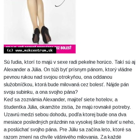
Sú ľudia, ktorí to majú v sexe radi pekelne horúco. Takí sú aj
Alexander a Júlia. On túži byť prísnym pánom, ktorý vládne
pevnou rukou nad svojou otrokyňou, ona oddanou
služobníčkou, ktorá bude milovaná cez bolesť. Nájde pán
svoju subinku, a ona svojho pána?
Keď sa zoznámia Alexander, majiteľ siete hotelov, a
študentka Júlia, okamžite zistia, že majú rovnaké potreby.
Uzavrú medzi sebou dohodu, podľa ktorej bude ona dva
mesiace posledných prázdnin na vysokej škole tráviť u neho,
a poslúchať svojho pána. Pre Júliu sa začína leto, ktoré sa
razom zmení na chvíle vášnivého milovania. Za každé